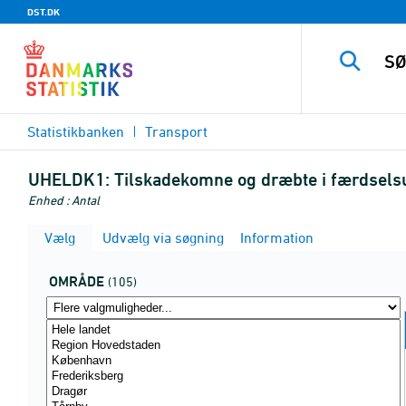
DST.DK
Statistikbanken
Transport
UHELDK1:
Tilskadekomne og dræbte i færdselsu
Enhed : Antal
Vælg
Udvælg via søgning
Information
OMRÅDE
(105)