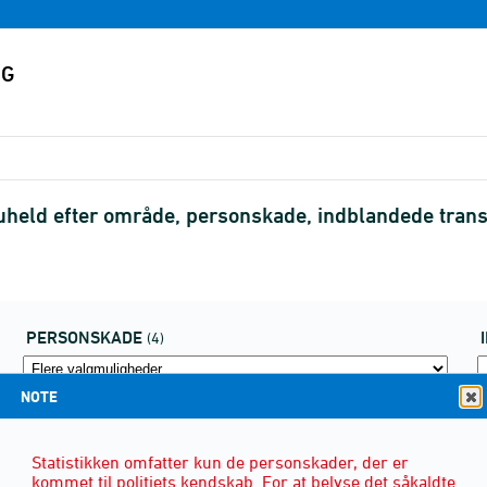
held efter område, personskade, indblandede transp
PERSONSKADE
(4)
NOTE
Statistikken omfatter kun de personskader, der er
kommet til politiets kendskab. For at belyse det såkaldte