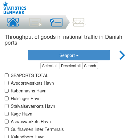
Throughput of goods in national traffic in Danish
ports
Seaport
Select all
Deselect all
Search
SEAPORTS TOTAL
Avedøreværkets Havn
Københavns Havn
Helsingør Havn
Stålvalseværkets Havn
Køge Havn
Asnæsværkets Havn
Gulfhavnen Inter Terminals
Kalundborg Havn