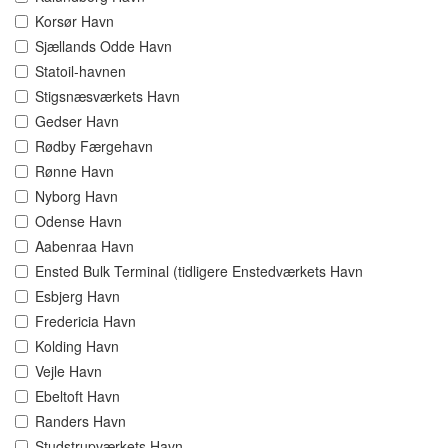
Korsør Havn
Sjællands Odde Havn
Statoil-havnen
Stigsnæsværkets Havn
Gedser Havn
Rødby Færgehavn
Rønne Havn
Nyborg Havn
Odense Havn
Aabenraa Havn
Ensted Bulk Terminal (tidligere Enstedværkets Havn
Esbjerg Havn
Fredericia Havn
Kolding Havn
Vejle Havn
Ebeltoft Havn
Randers Havn
Studstrupværkets Havn