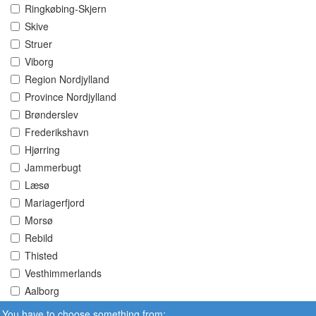
Ringkøbing-Skjern
Skive
Struer
Viborg
Region Nordjylland
Province Nordjylland
Brønderslev
Frederikshavn
Hjørring
Jammerbugt
Læsø
Mariagerfjord
Morsø
Rebild
Thisted
Vesthimmerlands
Aalborg
You have to choose something from: