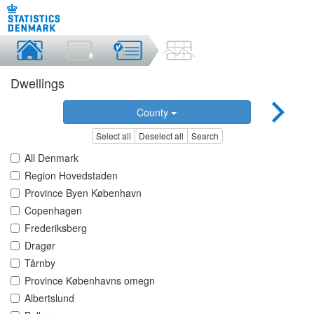
Dwellings
County
Select all
Deselect all
Search
All Denmark
Region Hovedstaden
Province Byen København
Copenhagen
Frederiksberg
Dragør
Tårnby
Province Københavns omegn
Albertslund