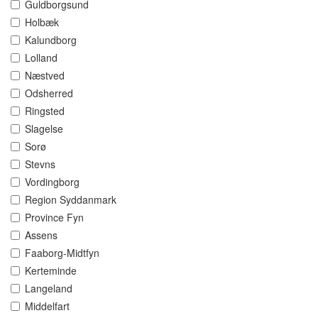
Guldborgsund
Holbæk
Kalundborg
Lolland
Næstved
Odsherred
Ringsted
Slagelse
Sorø
Stevns
Vordingborg
Region Syddanmark
Province Fyn
Assens
Faaborg-Midtfyn
Kerteminde
Langeland
Middelfart