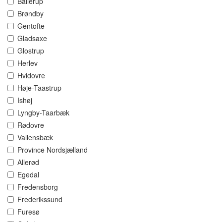
Ballerup
Brøndby
Gentofte
Gladsaxe
Glostrup
Herlev
Hvidovre
Høje-Taastrup
Ishøj
Lyngby-Taarbæk
Rødovre
Vallensbæk
Province Nordsjælland
Allerød
Egedal
Fredensborg
Frederikssund
Furesø