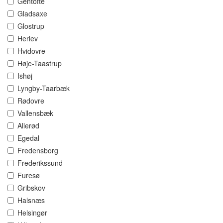
Gentofte
Gladsaxe
Glostrup
Herlev
Hvidovre
Høje-Taastrup
Ishøj
Lyngby-Taarbæk
Rødovre
Vallensbæk
Allerød
Egedal
Fredensborg
Frederikssund
Furesø
Gribskov
Halsnæs
Helsingør