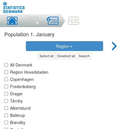
Population 1. January
Region
Select all
Deselect all
Search
All Denmark
Region Hovedstaden
Copenhagen
Frederiksberg
Dragør
Tårnby
Albertslund
Ballerup
Brøndby