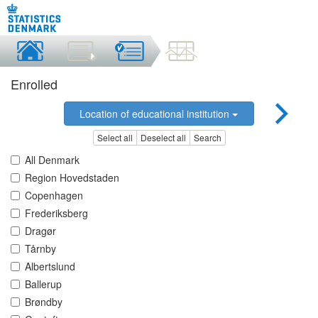
Enrolled
Location of educational institution
Select all
Deselect all
Search
All Denmark
Region Hovedstaden
Copenhagen
Frederiksberg
Dragør
Tårnby
Albertslund
Ballerup
Brøndby