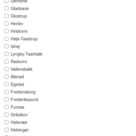
Gentofte
Gladsaxe
Glostrup
Herlev
Hvidovre
Høje-Taastrup
Ishøj
Lyngby-Taarbæk
Rødovre
Vallensbæk
Allerød
Egedal
Fredensborg
Frederikssund
Furesø
Gribskov
Halsnæs
Helsingør