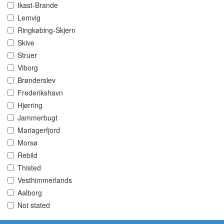
Ikast-Brande
Lemvig
Ringkøbing-Skjern
Skive
Struer
Viborg
Brønderslev
Frederikshavn
Hjørring
Jammerbugt
Mariagerfjord
Morsø
Rebild
Thisted
Vesthimmerlands
Aalborg
Not stated