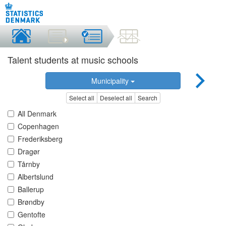
Talent students at music schools
Municipality
Select all
Deselect all
Search
All Denmark
Copenhagen
Frederiksberg
Dragør
Tårnby
Albertslund
Ballerup
Brøndby
Gentofte