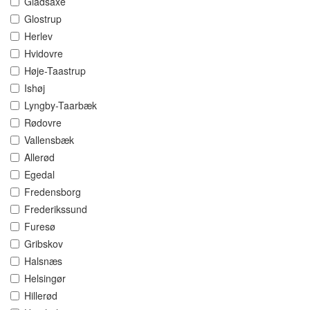
Gladsaxe
Glostrup
Herlev
Hvidovre
Høje-Taastrup
Ishøj
Lyngby-Taarbæk
Rødovre
Vallensbæk
Allerød
Egedal
Fredensborg
Frederikssund
Furesø
Gribskov
Halsnæs
Helsingør
Hillerød