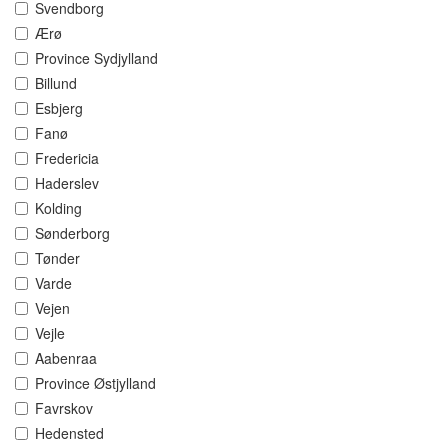
Svendborg
Ærø
Province Sydjylland
Billund
Esbjerg
Fanø
Fredericia
Haderslev
Kolding
Sønderborg
Tønder
Varde
Vejen
Vejle
Aabenraa
Province Østjylland
Favrskov
Hedensted