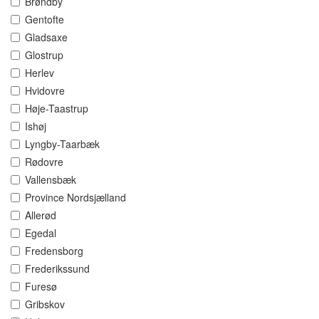
Brøndby
Gentofte
Gladsaxe
Glostrup
Herlev
Hvidovre
Høje-Taastrup
Ishøj
Lyngby-Taarbæk
Rødovre
Vallensbæk
Province Nordsjælland
Allerød
Egedal
Fredensborg
Frederikssund
Furesø
Gribskov