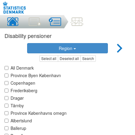
Disability pensioner
Region
Select all
Deselect all
Search
All Denmark
Province Byen København
Copenhagen
Frederiksberg
Dragør
Tårnby
Province Københavns omegn
Albertslund
Ballerup