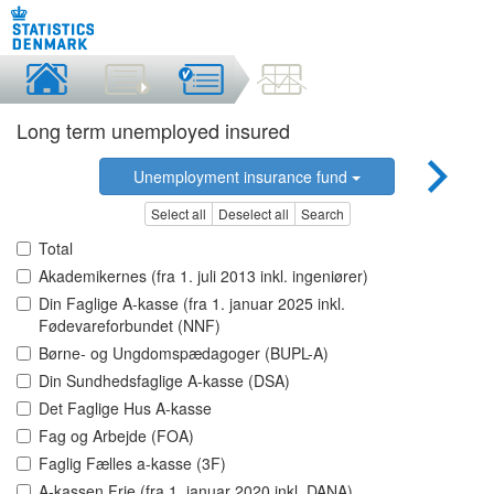
Long term unemployed insured
Unemployment insurance fund
Select all
Deselect all
Search
Total
Akademikernes (fra 1. juli 2013 inkl. ingeniører)
Din Faglige A-kasse (fra 1. januar 2025 inkl.
Fødevareforbundet (NNF)
Børne- og Ungdomspædagoger (BUPL-A)
Din Sundhedsfaglige A-kasse (DSA)
Det Faglige Hus A-kasse
Fag og Arbejde (FOA)
Faglig Fælles a-kasse (3F)
A-kassen Frie (fra 1. januar 2020 inkl. DANA)