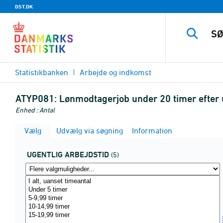
DST.DK
Statistikbanken
Arbejde og indkomst
ATYP081:
Lønmodtagerjob under 20 timer efter u
Enhed : Antal
Vælg
Udvælg via søgning
Information
UGENTLIG ARBEJDSTID
(5)