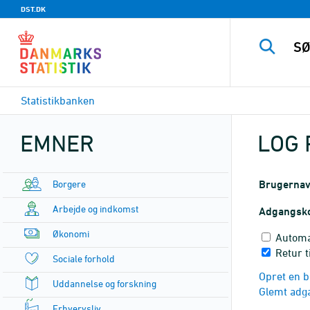
DST.DK
Statistikbanken
EMNER
LOG 
Borgere
Brugerna
Arbejde og indkomst
Adgangsk
Økonomi
Automa
Retur t
Sociale forhold
Opret en b
Uddannelse og forskning
Glemt adg
Erhvervsliv