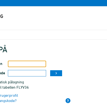
PÅ
vn
ode
tisk pålogning
il tabellen FLYV36
rugerprofil
angskode?