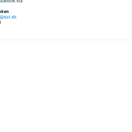
atistik via:
anken
@dst.dk
0