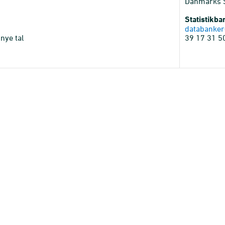
Danmarks St
Statistikb
databanker
nye tal
39 17 31 5