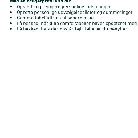
Med en brugerprofil kan du:
Opsætte og redigere personlige indstillinger
Oprette personlige udvælgelseslister og summeringer
Gemme tabeludtræk til senere brug
Få besked, når dine gemte tabeller bliver opdateret med 
Få besked, hvis der opstår fejl i tabeller du benytter